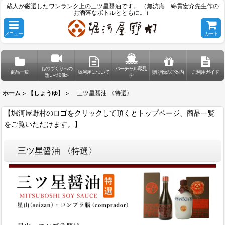
蔵人が厳選したワンランク上の三ツ星醤油です。 （無汸庵 綿貫宏介先生作の
お洒落なボトルとともに。）
メニュー
カート
ものづくりへの
バーチャル蔵見
商品一覧
堀河屋について
贈り物のご案内
ご利用ガイド
想い<映像>
学
ホーム
>
【しょうゆ】
>
三ツ星醤油 〈特選〉
【堀河屋野村のロゴをクリックして頂くとトップページ、商品一覧
をご覧いただけます。】
三ツ星醤油 〈特選〉