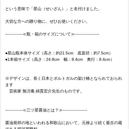
という意味で「星山（せいざん）」と名付けました。
大切な方への贈り物に、ぜひお使いください。
------------≪瓶・箱のサイズについて≫-----------------
●星山瓶本体サイズ（高さ：約21.5cm 底直径：約7.5cm）
●1本箱サイズ（高さ：24.8cm 幅：8.4cm 奥行：8.4cm）
※デザインは、長く日本とポルトガルの架け橋となられておられ
ます
芸術家 無汸庵 綿貫宏介先生のものです。
------------≪三ツ星醤油とは？≫-----------------
醤油発祥の地といわれる和歌山において、元禄より続く最古の蔵