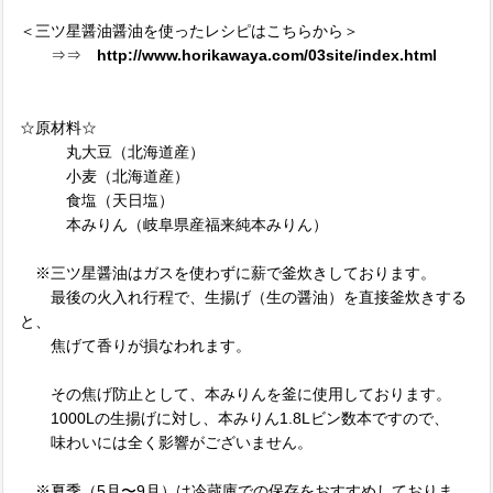
＜三ツ星醤油醤油を使ったレシピはこちらから＞
⇒⇒
http://www.horikawaya.com/03site/index.html
☆原材料☆
丸大豆（北海道産）
小麦（北海道産）
食塩（天日塩）
本みりん（岐阜県産福来純本みりん）
※三ツ星醤油はガスを使わずに薪で釜炊きしております。
最後の火入れ行程で、生揚げ（生の醤油）を直接釜炊きする
と、
焦げて香りが損なわれます。
その焦げ防止として、本みりんを釜に使用しております。
1000Lの生揚げに対し、本みりん1.8Lビン数本ですので、
味わいには全く影響がございません。
※夏季（5月〜9月）は冷蔵庫での保存をおすすめしておりま