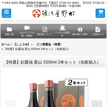
〒644-0002 和歌山県御坊市薗743 【電話】0738-22-0063 【FAX】0738-22-
9500【営業時間】平日午前9時～午後16時
メニュー
カート
ものづくりへの
バーチャル蔵見
商品一覧
堀河屋について
贈り物のご案内
ご利用ガイド
想い<映像>
学
ホーム
>
【しょうゆ】
>
三ツ星醤油 〈特選〉
>
【特選】紀醤油 星山 500lml 2本セット（化粧箱入）
【特選】紀醤油 星山 500lml 2本セット（化粧箱入）