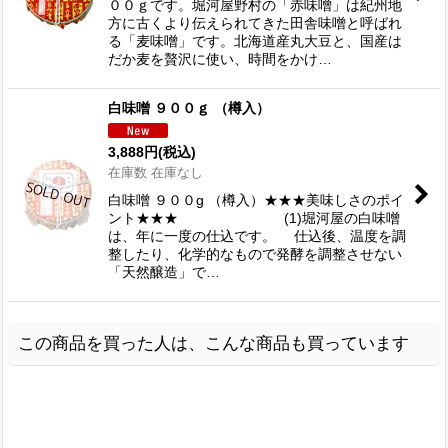
００ｇです。堀河屋野村の「赤味噌」は紀州地
方に古くより伝えられてきた田舎味噌と呼ばれ
る「麦味噌」です。北海道産丸大豆と、国産は
だか麦を贅沢に使い、時間をかけ…
白味噌 ９００ｇ （樽入）
3,888
円
(税込)
在庫数 在庫なし
白味噌 ９００g （樽入）★★★美味しさのポイ
ント★★★ (1)堀河屋の白味噌
は、年に一度の仕込です。 仕込後、温度を調
整したり、化学的なもので発酵を調整させない
「天然醸造」で…
この商品を買った人は、こんな商品も買っています