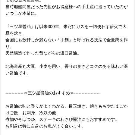
である堀河屋野村。
当時廻船問屋だった先祖がお得意様への手土産に造っていたのが
いつしか本業に。
『三ツ星醤油』は以来300年、未だにガスを一切使わず薪火で大
豆を炊き、
全国にも数軒しか残らない「手麹」と呼ばれる技法で全量麹を作
り、
天然醸造で作った昔ながらの濃口醤油。
北海道産丸大豆、小麦を用い、香りの良さとコクのある味わい深
い醤油です。
------------≪三ツ星醤油のおすすめ≫-----------------
お醤油の味と香りがよくわかる、目玉焼き、焼きもちやたまごか
けご飯、お刺身、冷奴の他、
煮物やそばつゆ、ステーキのわさび醤油にもおすすめです。
お刺身は特に白身のお魚がよく合います。