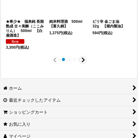
★希少★ 福来純 長期
純米料理酒 500ml
ピリ辛 金ごま油
熟成 古々美醂（ここみ
【富久錦】
32g 【堀内製油】
りん） 500ml 【白
1,375
円
(税込)
594
円
(税込)
1
扇酒造】
3,300
円
(税込)
ホーム
最近チェックしたアイテム
ショッピングカート
お気に入り
マイページ