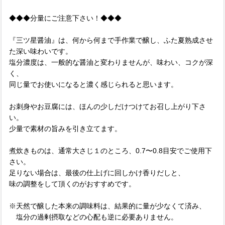
◆◆◆分量にご注意下さい！◆◆◆
『三ツ星醤油』は、何から何まで手作業で醸し、ふた夏熟成させ
た深い味わいです。
塩分濃度は、一般的な醤油と変わりませんが、味わい、コクが深
く、
同じ量でお使いになると濃く感じられると思います。
お刺身やお豆腐には、ほんの少しだけつけてお召し上がり下さ
い。
少量で素材の旨みを引き立てます。
煮炊きものは、通常大さじ１のところ、0.7〜0.8目安でご使用下
さい。
足りない場合は、最後の仕上げに回しかけ香りだしと、
味の調整をして頂くのがおすすめです。
※天然で醸した本来の調味料は、結果的に量が少なくて済み、
塩分の過剰摂取などの心配も逆に必要ありません。