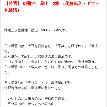
【特選】 紀醤油 星山 2本 （化粧箱入・ギフト
包装済）
特選三ツ星醤油「星山」500ml 2本です。
三ツ星醤油は、大豆を薪炊きし、「手麹」と呼ばれる古式製法
で、
ふた夏かけて醸した天然醸造の濃口醤油です。
手づくりゆえに、火入れごとにかすかに味わい、香りが違う。
三ツ星醤油の中で蔵人が「色・味・香り」高きもの厳選しまし
た。
三ツ星醤油の「三ツ星」とは、堀河屋の家紋。
江戸時代から続く堀河屋の醤油づくり。
「いいものが出来るのは、神様のご褒美。
三ツ星の想いがつまった星の山。」