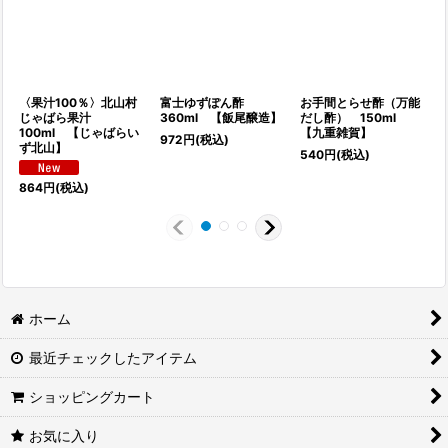
〈果汁100％〉北山村
富士ゆずぽん酢
お手間とらせ酢（万能
じゃばら果汁
360ml 【飯尾醸造】
だし酢） 150ml
100ml 【じゃばらい
【九重雑賀】
972
円
(税込)
1
ず北山】
540
円
(税込)
864
円
(税込)
ホーム
最近チェックしたアイテム
ショッピングカート
お気に入り