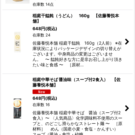
在庫数 14点
稲庭干饂飩（うどん） 160g 【佐藤養悦本
舗】
648
円
(税込)
在庫数 24
佐藤養悦本舗 稲庭干饂飩 160g（2人前） ※在
庫状況によりパッケージデザインの切り替えが
ございます。中身商品の変更はございませ
ん。 〜 饂飩好きな方に是非お召し上がり頂き
たい味と食感 〜 ［原材…
稲庭中華そば 醤油味（スープ付2食入） 【佐
藤養悦本舗】
648
円
(税込)
在庫数 16
佐藤養悦本舗 稲庭中華そば 醤油（スープ付2
食入）〜 〈人気商品〉化学調味料不使用のスー
プと、のどごし滑らかなストレート麺 〜 ［原
材料］ めん（国産小麦・食塩・かんすい）
スープ（醤油・食塩・砂糖…