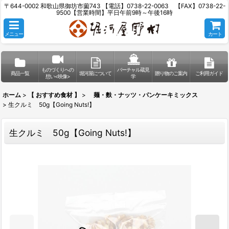
〒644-0002 和歌山県御坊市薗743 【電話】0738-22-0063 【FAX】0738-22-
9500【営業時間】平日午前9時～午後16時
メニュー
カート
ものづくりへの
バーチャル蔵見
商品一覧
堀河屋について
贈り物のご案内
ご利用ガイド
想い<映像>
学
ホーム
>
【 おすすめ食材 】
>
麺・麩・ナッツ・パンケーキミックス
>
生クルミ 50g【Going Nuts!】
生クルミ 50g【Going Nuts!】