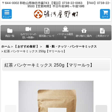
〒644-0002 和歌山県御坊市薗743 【電話】0738-22-0063 【FAX】0738-22-
9500【営業時間】平日午前9時～午後16時
メニュー
カート
ものづくりへの
バーチャル蔵見
商品一覧
堀河屋について
贈り物のご案内
ご利用ガイド
想い<映像>
学
ホーム
>
【 おすすめ食材 】
>
麺・麩・ナッツ・パンケーキミックス
>
紅茶 パンケーキミックス 250g【マリールゥ】
紅茶 パンケーキミックス 250g【マリールゥ】