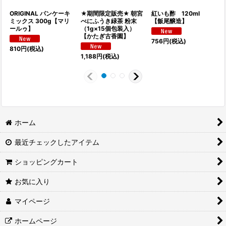
ORIGINAL パンケーキ
★期間限定販売★ 朝宮
紅いも酢 120ml
ミックス 300g【マリ
べにふうき緑茶 粉末
【飯尾醸造】
ールゥ】
（1g×15個包装入）
【かたぎ古香園】
756
円
(税込)
810
円
(税込)
1
1,188
円
(税込)
ホーム
最近チェックしたアイテム
ショッピングカート
お気に入り
マイページ
ホームページ