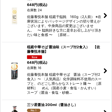
648
円
(税込)
在庫数 24
佐藤養悦本舗 稲庭干饂飩 160g（2人前） ※在
庫状況によりパッケージデザインの切り替えが
ございます。中身商品の変更はございませ
ん。 〜 饂飩好きな方に是非お召し上がり頂き
たい味と食感 〜 ［原材…
稲庭中華そば 醤油味（スープ付2食入） 【佐
藤養悦本舗】
648
円
(税込)
在庫数 16
佐藤養悦本舗 稲庭中華そば 醤油（スープ付2
食入）〜 〈人気商品〉化学調味料不使用のスー
プと、のどごし滑らかなストレート麺 〜 ［原
材料］ めん（国産小麦・食塩・かんすい）
スープ（醤油・食塩・砂糖…
三ツ星醤油 200ml（醤油さし）