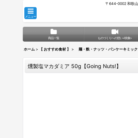
〒644-0002 和
メニュー
商品一覧
ものづくりへの想い<映像>
ホーム
>
【 おすすめ食材 】
>
麺・麩・ナッツ・パンケーキミック
燻製塩マカダミア 50g【Going Nuts!】