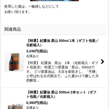
使用した後は、一輪挿しなどにして
お使い頂けます。
関連商品
【特選】紀醤油 星山 500ml 1本（ギフト包装／
化粧箱入）
3,240
円
(税込)
在庫あり
【特選】 紀醤油 星山 1本 （化粧箱入・ギフ
ト包装済） 特選三ツ星醤油「星山」500mlで
す。 三ツ星醤油は、大豆を薪炊きし、「手麹」
と呼ばれる古式製法で、 ふた夏かけて醸した天
然醸造…
【特選】紀醤油 星山 500lml 2本セット（ギフ
ト包装／化粧箱入）
6,480
円
(税込)
在庫あり