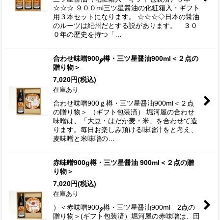
☆☆☆ ９００ml三ツ星醤油の化粧箱入・ギフト
用３本セットになります。 ☆☆☆◇日本の醤油
のルーツは紀州だとする説があります。 ３０
０年の歴史を持つ「…
合わせ味噌900ℊ樽・三ツ星醤油900ml＜２点の
贈り物＞
7,020
円
(税込)
在庫あり
合わせ味噌900ｇ樽・三ツ星醤油900ml＜２点
の贈り物＞ （ギフト包装済） 堀河屋の合わせ
味噌は、「大豆・はだか麦・米」を合わせて造
ります。毎日お楽しみ頂ける味噌汁をと考え、
麦味噌と米味噌の…
赤味噌900g樽・三ツ星醤油 900ml＜２点の贈
り物＞
7,020
円
(税込)
在庫あり
）＜赤味噌900ℊ樽・三ツ星醤油900ml 2点の
贈り物＞(ギフト包装済）堀河屋の赤味噌は、田