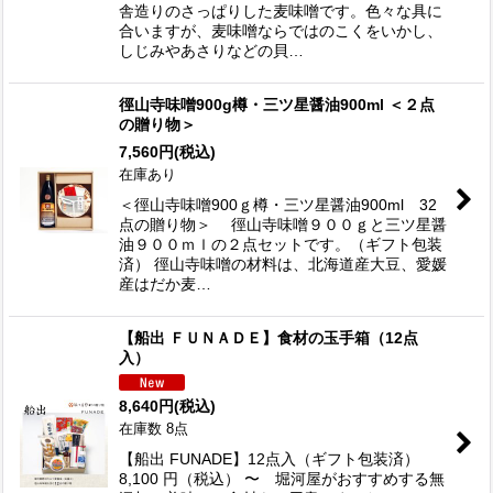
舎造りのさっぱりした麦味噌です。色々な具に
合いますが、麦味噌ならではのこくをいかし、
しじみやあさりなどの貝…
徑山寺味噌900g樽・三ツ星醤油900ml ＜２点
の贈り物＞
7,560
円
(税込)
在庫あり
＜徑山寺味噌900ｇ樽・三ツ星醤油900ml 32
点の贈り物＞ 徑山寺味噌９００ｇと三ツ星醤
油９００ｍｌの２点セットです。（ギフト包装
済） 徑山寺味噌の材料は、北海道産大豆、愛媛
産はだか麦…
【船出 ＦＵＮＡＤＥ】食材の玉手箱（12点
入）
8,640
円
(税込)
在庫数 8点
【船出 FUNADE】12点入（ギフト包装済）
8,100 円（税込） 〜 堀河屋がおすすめする無