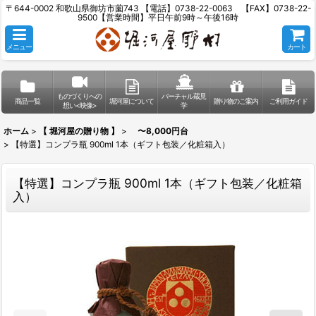
〒644-0002 和歌山県御坊市薗743 【電話】0738-22-0063 【FAX】0738-22-
9500【営業時間】平日午前9時～午後16時
メニュー
カート
ものづくりへの
バーチャル蔵見
商品一覧
堀河屋について
贈り物のご案内
ご利用ガイド
想い<映像>
学
ホーム
>
【 堀河屋の贈り物 】
>
〜8,000円台
>
【特選】コンプラ瓶 900ml 1本（ギフト包装／化粧箱入）
【特選】コンプラ瓶 900ml 1本（ギフト包装／化粧箱
入）