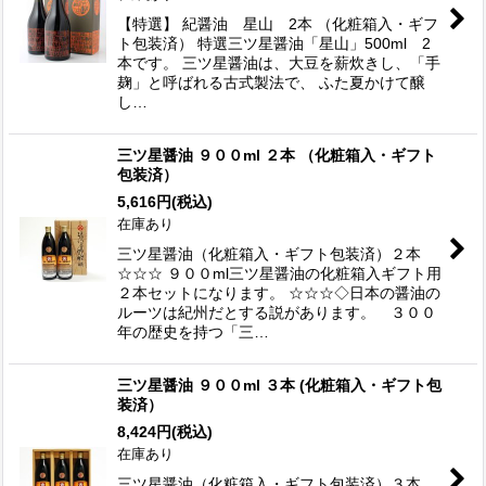
【特選】 紀醤油 星山 2本 （化粧箱入・ギフ
ト包装済） 特選三ツ星醤油「星山」500ml 2
本です。 三ツ星醤油は、大豆を薪炊きし、「手
麹」と呼ばれる古式製法で、 ふた夏かけて醸
し…
三ツ星醤油 ９００ml ２本 （化粧箱入・ギフト
包装済）
5,616
円
(税込)
在庫あり
三ツ星醤油（化粧箱入・ギフト包装済）２本
☆☆☆ ９００ml三ツ星醤油の化粧箱入ギフト用
２本セットになります。 ☆☆☆◇日本の醤油の
ルーツは紀州だとする説があります。 ３００
年の歴史を持つ「三…
三ツ星醤油 ９００ml ３本 (化粧箱入・ギフト包
装済）
8,424
円
(税込)
在庫あり
三ツ星醤油（化粧箱入・ギフト包装済）３本