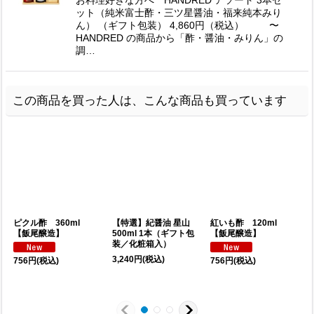
お料理好きな方へ HANDRED アソート 3本セ
ット（純米富士酢・三ツ星醤油・福来純本みり
ん） （ギフト包装） 4,860円（税込） 〜
HANDRED の商品から「酢・醤油・みりん」の
調…
この商品を買った人は、こんな商品も買っています
ピクル酢 360ml
【特選】紀醤油 星山
紅いも酢 120ml
【飯尾醸造】
500ml 1本（ギフト包
【飯尾醸造】
装／化粧箱入）
3,240
円
(税込)
6
756
円
(税込)
756
円
(税込)