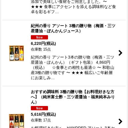
添加で美味しい食材をご用意しました。〜
★★★ 食事にアクセントを添える調味料など食
卓を彩るギフ…
紀州の香り アソート 3種の贈り物（梅酒・三ツ
星醤油・ぽんかんジュース）
6,220
円
(税込)
在庫数 15点
紀州の香り アソート3本の贈り物（梅酒・三ツ
星醤油・ぽんかん）（ギフト包装） 4,860円
（税込） ☆食事との相性も最適☆ 〜 和歌山
産3種の贈り物です 〜 ★★★ 幅広いご年齢層
にお楽しみ…
おすすめ調味料 3種の贈り物【お料理好きな方
へ】（純米富士酢・三ツ星醤油・福来純本みり
ん）
5,616
円
(税込)
在庫数 17点