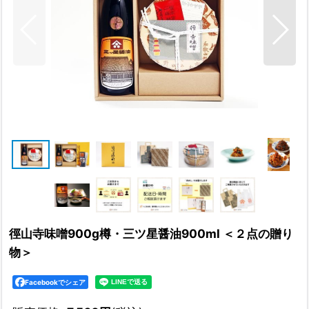
徑山寺味噌900g樽・三ツ星醤油900ml ＜２点の贈り
物＞
Facebookでシェア