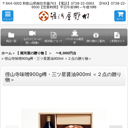
〒644-0002 和歌山県御坊市薗743 【電話】0738-22-0063 【FAX】0738-22-
9500【営業時間】平日午前9時～午後16時
メニュー
カート
ものづくりへの
バーチャル蔵見
商品一覧
堀河屋について
贈り物のご案内
ご利用ガイド
想い<映像>
学
ホーム
>
【 堀河屋の贈り物 】
>
〜8,000円台
>
徑山寺味噌900g樽・三ツ星醤油900ml ＜２点の贈り物＞
徑山寺味噌900g樽・三ツ星醤油900ml ＜２点の贈り
物＞