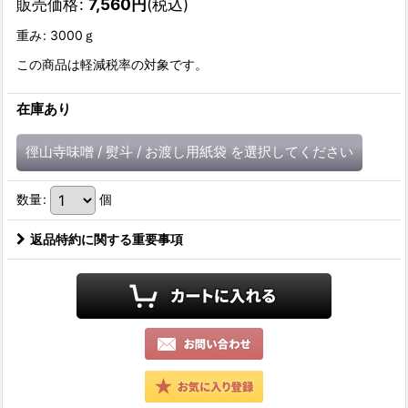
販売価格
:
7,560
円
(税込)
重み
:
3000ｇ
この商品は軽減税率の対象です。
在庫あり
徑山寺味噌
/
熨斗
/
お渡し用紙袋
を選択してください
数量
:
個
返品特約に関する重要事項