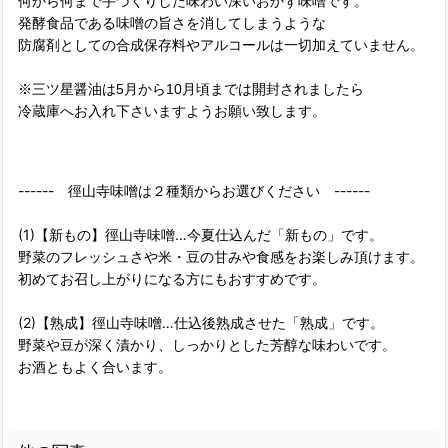
何から何まで手づくりした味わい深いおかず味噌です。
発酵食品である味噌の旨さを消してしまうような
防腐剤としての合成保存料やアルコールは一切加えていません。
※三ツ星醤油は5月から10月頃までは開封されましたら
冷蔵庫へお入れ下さいますようお願い致します。
------ 徑山寺味噌は２種類からお選びください ------
(1)【新もの】徑山寺味噌…今夏仕込んだ「新もの」です。
野菜のフレッシュさや米・豆の甘みや食感をお楽しみ頂けます。
初めてお召し上がりになる方にもおすすめです。
(2)【熟成】徑山寺味噌…仕込後熟成させた「熟成」です。
野菜や豆が深く漬かり、しっかりとした芳醇な味わいです。
お酒ともよく合います。