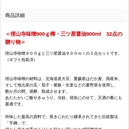
商品詳細
＜徑山寺味噌900ｇ樽・三ツ星醤油900ml 32点の
贈り物＞
徑山寺味噌９００ｇと三ツ星醤油９００ｍｌの２点セットです。
（ギフト包装済）
徑山寺味噌の材料は、北海道産大豆、愛媛産はだか麦、国産米、
そして地元産の瓜・茄子・紫蘇・生姜などの夏野菜を使用し、
数か月の間、発酵、熟成させます。
あたたかいご飯やきゅうり、冷奴、焼魚にのせて、又酒の肴にも
最適です。
吟味した最高の原料で、長きにわたり継承されてきた伝統製法
「手麹」で、