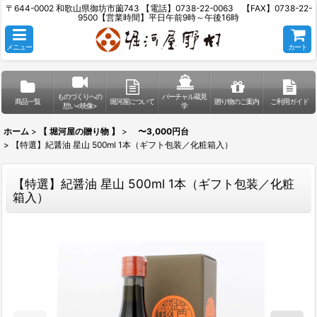
〒644-0002 和歌山県御坊市薗743 【電話】0738-22-0063 【FAX】0738-22-
9500【営業時間】平日午前9時～午後16時
メニュー
カート
ものづくりへの
バーチャル蔵見
商品一覧
堀河屋について
贈り物のご案内
ご利用ガイド
想い<映像>
学
ホーム
>
【 堀河屋の贈り物 】
>
〜3,000円台
>
【特選】紀醤油 星山 500ml 1本（ギフト包装／化粧箱入）
【特選】紀醤油 星山 500ml 1本（ギフト包装／化粧
箱入）