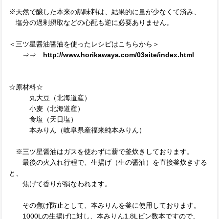
※天然で醸した本来の調味料は、結果的に量が少なくて済み、
塩分の過剰摂取などの心配も逆に必要ありません。
＜三ツ星醤油醤油を使ったレシピはこちらから＞
⇒⇒
http://www.horikawaya.com/03site/index.html
☆原材料☆
丸大豆（北海道産）
小麦（北海道産）
食塩（天日塩）
本みりん（岐阜県産福来純本みりん）
※三ツ星醤油はガスを使わずに薪で釜炊きしております。
最後の火入れ行程で、生揚げ（生の醤油）を直接釜炊きする
と、
焦げて香りが損なわれます。
その焦げ防止として、本みりんを釜に使用しております。
1000Lの生揚げに対し、本みりん1.8Lビン数本ですので、