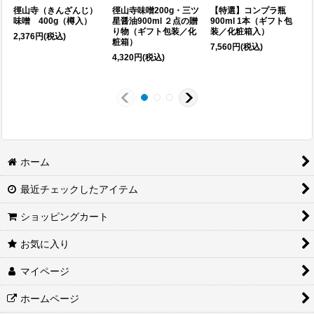
徑山寺（きんざんじ）
徑山寺味噌200g・三ツ
【特選】コンプラ瓶
味噌 400g（樽入）
星醤油900ml ２点の贈
900ml 1本（ギフト包
り物（ギフト包装／化
装／化粧箱入）
2,376
円
(税込)
粧箱）
7,560
円
(税込)
4,320
円
(税込)
1
ホーム
最近チェックしたアイテム
ショッピングカート
お気に入り
マイページ
ホームページ