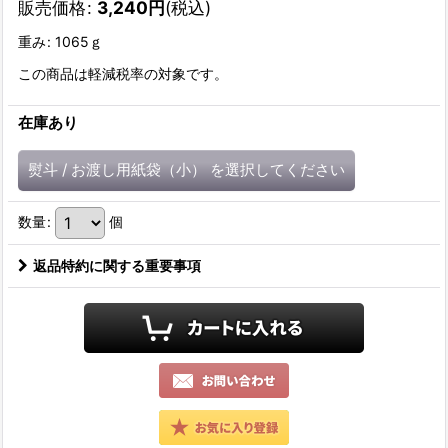
販売価格
:
3,240
円
(税込)
重み
:
1065ｇ
この商品は軽減税率の対象です。
在庫あり
熨斗
/
お渡し用紙袋（小）
を選択してください
数量
:
個
返品特約に関する重要事項