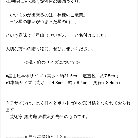
江戸時代から続く堀河屋の醤油づくり。
「いいものが出来るのは、神様のご褒美。
三ツ星の想いがつまった星の山。」
という意味で「星山（せいざん）」と名付けました。
大切な方への贈り物に、ぜひお使いください。
------------≪瓶・箱のサイズについて≫-----------------
●星山瓶本体サイズ（高さ：約21.5cm 底直径：約7.5cm）
●1本箱サイズ（高さ：24.8cm 幅：8.4cm 奥行：8.4cm）
※デザインは、長く日本とポルトガルの架け橋となられておられ
ます
芸術家 無汸庵 綿貫宏介先生のものです。
------------≪三ツ星醤油とは？≫-----------------