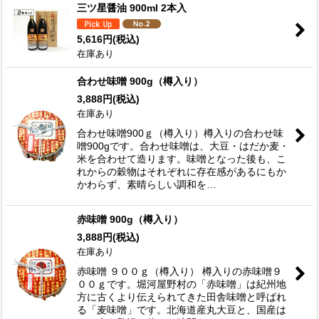
三ツ星醤油 900ml 2本入
5,616
円
(税込)
在庫あり
合わせ味噌 900g（樽入り）
3,888
円
(税込)
在庫あり
合わせ味噌900ｇ（樽入り）樽入りの合わせ味
噌900gです。合わせ味噌は、大豆・はだか麦・
米を合わせて造ります。味噌となった後も、こ
れからの穀物はそれぞれに存在感があるにもか
かわらず、素晴らしい調和を…
赤味噌 900g（樽入り）
3,888
円
(税込)
在庫あり
赤味噌 ９００ｇ（樽入り） 樽入りの赤味噌９
００ｇです。堀河屋野村の「赤味噌」は紀州地
方に古くより伝えられてきた田舎味噌と呼ばれ
る「麦味噌」です。北海道産丸大豆と、国産は