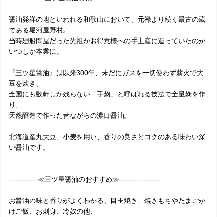
醤油発祥の地といわれる和歌山において、元禄より続く最古の蔵
である堀河屋野村。
当時廻船問屋だった先祖がお得意様への手土産に造っていたのが
いつしか本業に。
『三ツ星醤油』は以来300年、未だにガスを一切使わず薪火で大
豆を炊き、
全国にも数軒しか残らない「手麹」と呼ばれる技法で全量麹を作
り、
天然醸造で作った昔ながらの濃口醤油。
北海道産丸大豆、小麦を用い、香りの良さとコクのある味わい深
い醤油です。
------------≪三ツ星醤油のおすすめ≫-----------------
お醤油の味と香りがよくわかる、目玉焼き、焼きもちやたまごか
けご飯、お刺身、冷奴の他、