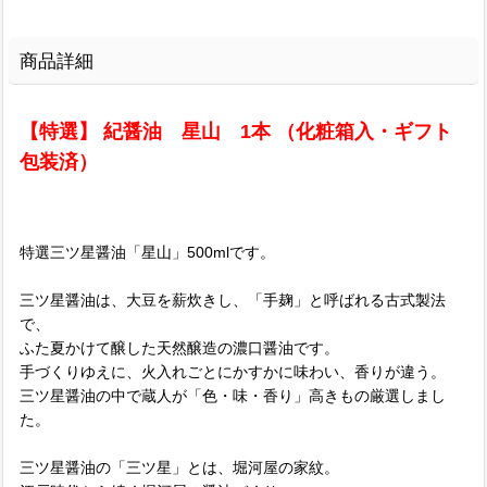
商品詳細
【特選】 紀醤油 星山 1本 （化粧箱入・ギフト
包装済）
特選三ツ星醤油「星山」500mlです。
三ツ星醤油は、大豆を薪炊きし、「手麹」と呼ばれる古式製法
で、
ふた夏かけて醸した天然醸造の濃口醤油です。
手づくりゆえに、火入れごとにかすかに味わい、香りが違う。
三ツ星醤油の中で蔵人が「色・味・香り」高きもの厳選しまし
た。
三ツ星醤油の「三ツ星」とは、堀河屋の家紋。