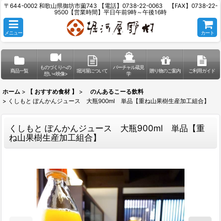
〒644-0002 和歌山県御坊市薗743 【電話】0738-22-0063 【FAX】0738-22-
9500【営業時間】平日午前9時～午後16時
メニュー
カート
ものづくりへの
バーチャル蔵見
商品一覧
堀河屋について
贈り物のご案内
ご利用ガイド
想い<映像>
学
ホーム
>
【 おすすめ食材 】
>
のんあるこーる飲料
>
くしもと ぽんかんジュース 大瓶900ml 単品【重ね山果樹生産加工組合】
くしもと ぽんかんジュース 大瓶900ml 単品【重
ね山果樹生産加工組合】