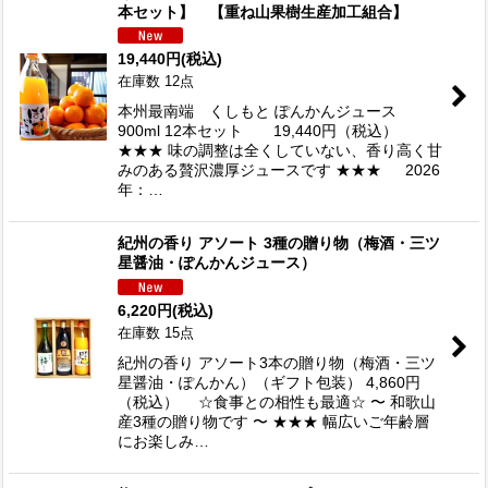
本セット】 【重ね山果樹生産加工組合】
19,440
円
(税込)
在庫数 12点
本州最南端 くしもと ぽんかんジュース
900ml 12本セット 19,440円（税込）
★★★ 味の調整は全くしていない、香り高く甘
みのある贅沢濃厚ジュースです ★★★ 2026
年：…
紀州の香り アソート 3種の贈り物（梅酒・三ツ
星醤油・ぽんかんジュース）
6,220
円
(税込)
在庫数 15点
紀州の香り アソート3本の贈り物（梅酒・三ツ
星醤油・ぽんかん）（ギフト包装） 4,860円
（税込） ☆食事との相性も最適☆ 〜 和歌山
産3種の贈り物です 〜 ★★★ 幅広いご年齢層
にお楽しみ…