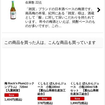
在庫数 22点
「雑賀」ブランドの日本酒ベースの梅酒です。
南高梅の本場、紀州にある「雑賀」様は、酒蔵
として「酸」に対して深いこだわりを持たれて
います。 昨今の梅酒といえば、焼酎ベースのも
のが多いですが、この…
この商品を買った人は、こんな商品も買っています
梅 Rock'n Plum(ロック
くしもと ぽんかんジュ
くしもと ぽんかんジュ
ンプラム) 720ml
ース 小瓶180ml
ース 小瓶180ml 5本
【九重雑賀】
【重ね山果樹生産加工
セット 【重ね山果樹
組合】
生産加工組合】
1,404
円
(税込)
378
円
(税込)
1,890
円
(税込)
8