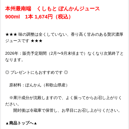
本州最南端 くしもと ぽんかんジュース
900ml 1本 1,674円（税込）
★★★ 味の調整は全くしていない、香り高く甘みのある贅沢濃厚
ジュースです ★★★
2026年：販売予定期間（2月〜9月末頃まで）なくなり次第終了と
なります。
◎ プレゼントにもおすすめです ◎
原材料：ぽんかん（和歌山県産）
※果汁成分が沈殿しますので、よく振ってからお召し上がりく
ださい。
開封後は冷蔵庫で保管し、お早目にお召し上がりください。
▲商品トップへ▲