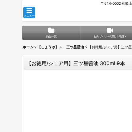
〒644-0002 和
メニュー
商品一覧
ものづくりへの想い<映像>
ホーム
>
【しょうゆ】
>
三ツ星醤油
>
【お徳用/シェア用】三ツ星醤油
【お徳用/シェア用】三ツ星醤油 300ml 9本