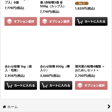
プ入）6個
個 /赤味噌3個 各
500g（カップ入）
7,776
円
(税込)
1,620
円
(税込)
7,776
円
(税込)
合わせ味噌 1kg（袋
合わせ味噌 900g（樽
堀河屋の味噌4種類 ＜
入・包装）
入り）
おためしセット＞
2,916
円
(税込)
3,888
円
(税込)
2,700
円
(税込)
ホーム