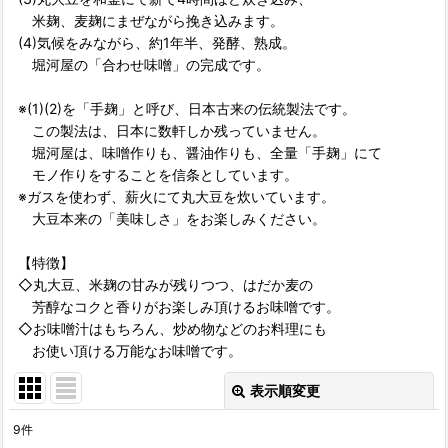
米麹、麦麹にまぜながら挽き込みます。
(4)気候をみながら、約1年半、発酵、熟成。
堀河屋の「合わせ味噌」の完成です。
※(1)(2)を「手麹」と呼び、日本古来の伝統製法です。
この製法は、日本に数軒しか残っていません。
堀河屋は、味噌作りも、醤油作りも、全量「手麹」にて
モノ作りをすることを信条としています。
※ガスを使わず、薪火にて丸大豆を炊いています。
大豆本来の「美味しさ」をお楽しみください。
【特徴】
◇丸大豆、米麹の甘みが残りつつ、はだか麦の
芳醇なコクと香りがお楽しみ頂けるお味噌です。
◇お味噌汁はもちろん、炒め物などのお料理にも
お使い頂ける万能なお味噌です。
表示順変更
閉じる
9
件
表示数
: