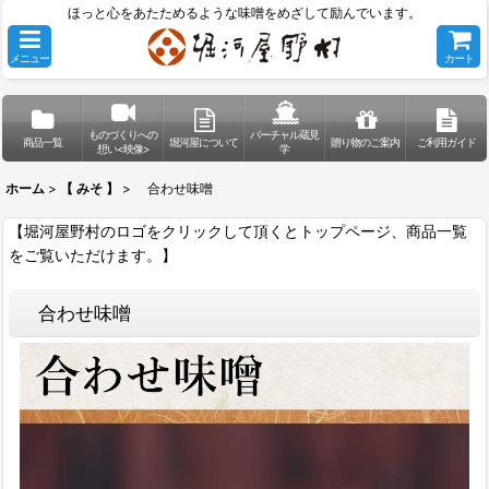
ほっと心をあたためるような味噌をめざして励んでいます。
メニュー
カート
ものづくりへの
バーチャル蔵見
商品一覧
堀河屋について
贈り物のご案内
ご利用ガイド
想い<映像>
学
ホーム
>
【 みそ 】
>
合わせ味噌
【堀河屋野村のロゴをクリックして頂くとトップページ、商品一覧
をご覧いただけます。】
合わせ味噌