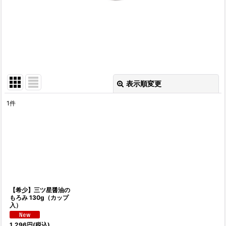
表示順変更
閉じる
1
件
表示数
:
並び順
:
絞り込む
【希少】三ツ星醤油の
もろみ 130g（カップ
入）
1,296
円
(税込)