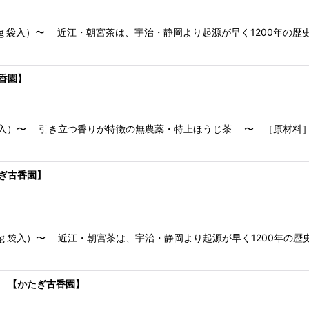
0ｇ袋入）〜 近江・朝宮茶は、宇治・静岡より起源が早く1200年の
古香園】
引き立つ香りが特徴の無農薬・特上ほうじ茶 〜 ［原材料］緑茶（日本産）-------
たぎ古香園】
0ｇ袋入）〜 近江・朝宮茶は、宇治・静岡より起源が早く1200年の
g 【かたぎ古香園】