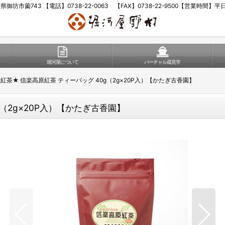
歌山県御坊市薗743 【電話】0738-22-0063 【FAX】0738-22-9500【営業時間】
堀河屋について
バーチャル蔵見学
紅茶★ 信楽高原紅茶 ティーバッグ 40g（2g×20P入）【かたぎ古香園】
（2g×20P入）【かたぎ古香園】