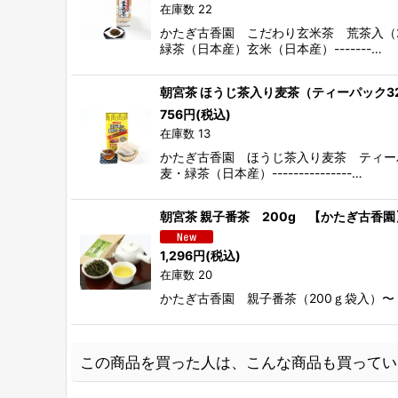
在庫数 22
かたぎ古香園 こだわり玄米茶 荒茶入（
緑茶（日本産）玄米（日本産）-------…
朝宮茶 ほうじ茶入り麦茶（ティーパック3
756
円
(税込)
在庫数 13
かたぎ古香園 ほうじ茶入り麦茶 ティー
麦・緑茶（日本産）---------------…
朝宮茶 親子番茶 200g 【かたぎ古香園
1,296
円
(税込)
在庫数 20
かたぎ古香園 親子番茶（200ｇ袋入）〜 毎日飲むお茶に
この商品を買った人は、こんな商品も買ってい