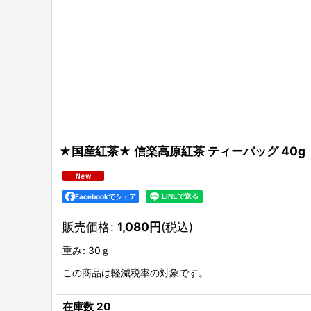
★国産紅茶★ 信楽高原紅茶 ティーバッグ 40g
Facebookでシェア
販売価格
:
1,080
円
(税込)
重み
:
30ｇ
この商品は軽減税率の対象です。
在庫数 20