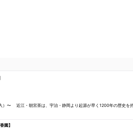
】
袋入）〜 近江・朝宮茶は、宇治・静岡より起源が早く1200年の歴史
古香園】