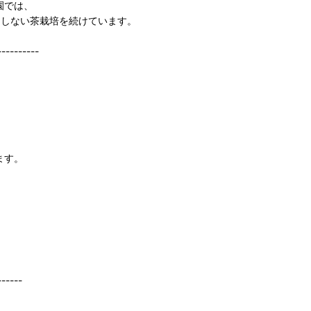
園では、
用しない茶栽培を続けています。
----------
ます。
。
。
------