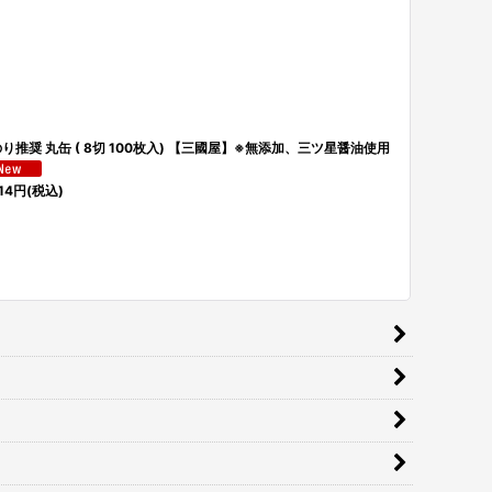
り推奨 丸缶 ( 8切 100枚入) 【三國屋】※無添加、三ツ星醤油使用
空缶（一味用
14
円
(税込)
330
円
(税込)