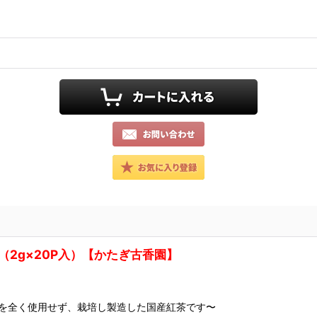
（2g×20P入）【かたぎ古香園】
薬を全く使用せず、栽培し製造した国産紅茶です〜