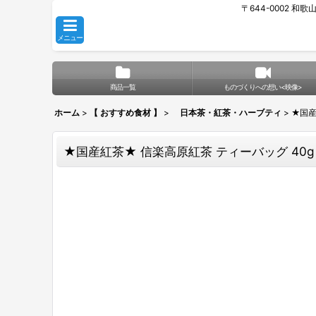
〒644-0002 和
メニュー
商品一覧
ものづくりへの想い<映像>
ホーム
>
【 おすすめ食材 】
>
日本茶・紅茶・ハーブティ
>
★国産
★国産紅茶★ 信楽高原紅茶 ティーバッグ 40g