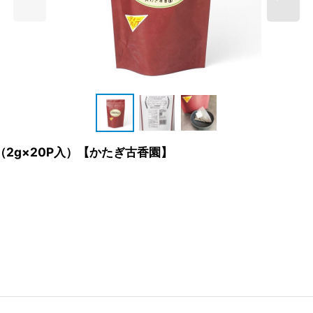
（2g×20P入）【かたぎ古香園】