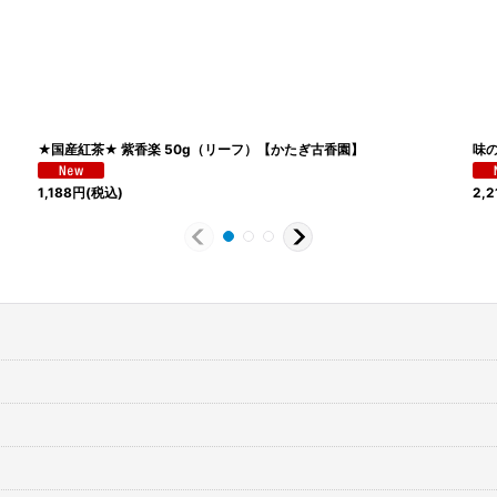
★国産紅茶★ 紫香楽 50g（リーフ）【かたぎ古香園】
味の
1,188
円
(税込)
2,2