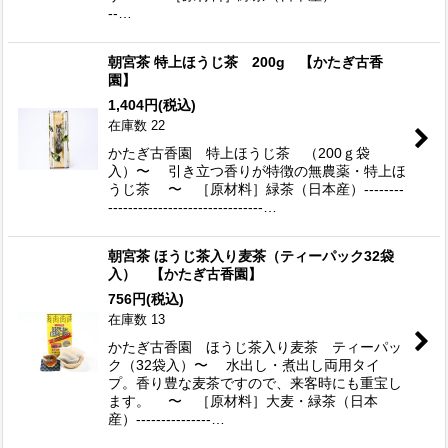
--…
朝宮茶 特上ほうじ茶 200g 【かたぎ古香
園】
1,404
円
(税込)
在庫数 22
かたぎ古香園 特上ほうじ茶 （200ｇ袋
入）〜 引き立つ香りが特徴の無農薬・特上ほ
うじ茶 〜 ［原材料］緑茶（日本産）--------
-------------------------------…
朝宮茶 ほうじ茶入り麦茶（ティーパック32袋
入） 【かたぎ古香園】
756
円
(税込)
在庫数 13
かたぎ古香園 ほうじ茶入り麦茶 ティーパッ
ク（32袋入）〜 水出し・煮出し両用タイ
プ。香り豊な麦茶ですので、来客時にも重宝し
ます。 〜 ［原材料］大麦・緑茶（日本
産）---------------…