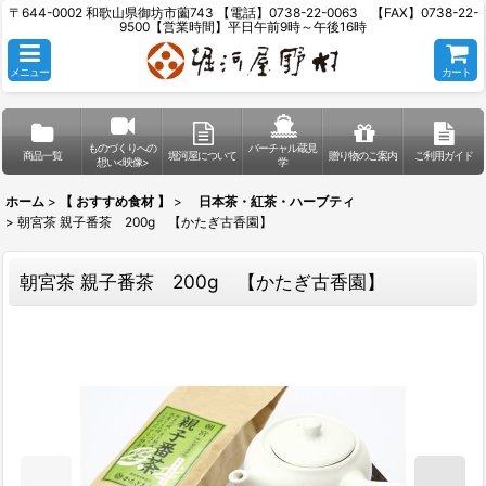
〒644-0002 和歌山県御坊市薗743 【電話】0738-22-0063 【FAX】0738-22-
9500【営業時間】平日午前9時～午後16時
メニュー
カート
ものづくりへの
バーチャル蔵見
商品一覧
堀河屋について
贈り物のご案内
ご利用ガイド
想い<映像>
学
ホーム
>
【 おすすめ食材 】
>
日本茶・紅茶・ハーブティ
>
朝宮茶 親子番茶 200g 【かたぎ古香園】
朝宮茶 親子番茶 200g 【かたぎ古香園】