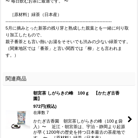
〜 毎日飲むお茶に最適です。 〜
［原材料］緑茶（日本産）
---------------------------------------------------------------------
5月に摘みとった新茶の残り芽と熟成した親葉とを一緒に刈り取
り加工したもので、
親子番茶とも言い熱いお湯をそそいでも渋みの少ない緑茶です。
（関東地区では「番茶」と言い関西では「柳」とも言われま
す。）
関連商品
朝宮茶 しがらきの峰 100ｇ 【かたぎ古香
園】
972
円
(税込)
在庫数 7
かたぎ古香園 朝宮茶しがらきの峰（100ｇ袋
入）〜 近江・朝宮茶は、宇治・静岡より起源
が早く1200年の歴史を持つ日本最古の茶産地で
す 〜 ［原材料］緑茶（日本産）--------------