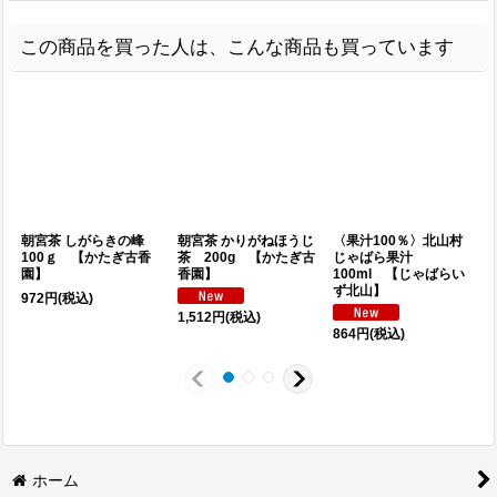
この商品を買った人は、こんな商品も買っています
朝宮茶 しがらきの峰
朝宮茶 かりがねほうじ
〈果汁100％〉北山村
100ｇ 【かたぎ古香
茶 200g 【かたぎ古
じゃばら果汁
園】
香園】
100ml 【じゃばらい
ず北山】
972
円
(税込)
2
1,512
円
(税込)
864
円
(税込)
ホーム