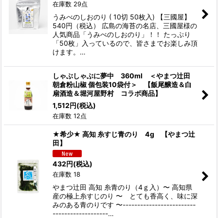
在庫数 29点
うみべのしおのり ( 10切 50枚入) 【三國屋】
540円（税込） 広島の海苔の名店、三國屋様の
人気商品「うみべのしおのり」！！ たっぷり
「50枚」入っているので、皆さまでお楽しみ頂
けます。…
しゃぶしゃぶに夢中 360ml ＜やまつ辻田
朝倉粉山椒 個包装10袋付＞ 【飯尾醸造＆白
扇酒造＆堀河屋野村 コラボ商品】
1,512
円
(税込)
在庫数 12点
★希少★ 高知 糸すじ青のり 4g 【やまつ辻
田】
432
円
(税込)
在庫数 18
やまつ辻田 高知 糸青のり（4ｇ入）〜 高知県
産の極上糸すじのり 〜 とても香高く、味に深
みのある青のりです 〜-------------------------
-------------------…