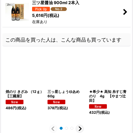
三ツ星醤油 900ml 2本入
5,616
円
(税込)
在庫あり
この商品を買った人は、こんな商品も買っています
焼のり きざみ （12ｇ）
三ッ星しょうゆあめ
★希少★ 高知 糸すじ青
【三國屋】
60g
のり 4g 【やまつ辻
田】
486
円
(税込)
378
円
(税込)
432
円
(税込)