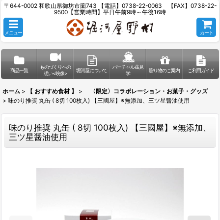
〒644-0002 和歌山県御坊市薗743 【電話】0738-22-0063 【FAX】0738-22-
9500【営業時間】平日午前9時～午後16時
メニュー
カート
ものづくりへの
バーチャル蔵見
商品一覧
堀河屋について
贈り物のご案内
ご利用ガイド
想い<映像>
学
ホーム
>
【 おすすめ食材 】
>
〈限定〉コラボレーション・お菓子・グッズ
>
味のり推奨 丸缶 ( 8切 100枚入) 【三國屋】※無添加、三ツ星醤油使用
味のり推奨 丸缶 ( 8切 100枚入) 【三國屋】※無添加、
三ツ星醤油使用