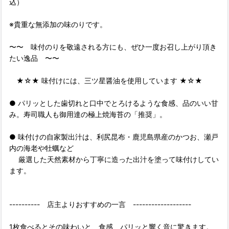
込）
※貴重な無添加の味のりです。
〜〜 味付のりを敬遠される方にも、ぜひ一度お召し上がり頂き
たい逸品 〜〜
★☆★ 味付けには、三ツ星醤油を使用しています ★☆★
● パリッとした歯切れと口中でとろけるような食感、品のいい甘
み。寿司職人も御用達の極上焼海苔の「推奨」。
● 味付けの自家製出汁は、利尻昆布・鹿児島県産のかつお、瀬戸
内の海老や牡蠣など
厳選した天然素材から丁寧に造った出汁を塗って味付けしてい
ます。
---------- 店主よりおすすめの一言 -------------------
1枚食べるとその味わいと、食感、パリッと響く音に驚きます。