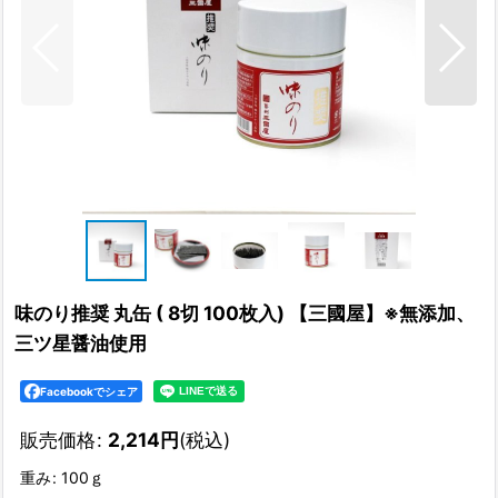
味のり推奨 丸缶 ( 8切 100枚入) 【三國屋】※無添加、
三ツ星醤油使用
Facebookでシェア
販売価格
:
2,214
円
(税込)
重み
:
100ｇ