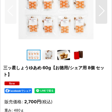
三ッ星しょうゆあめ 60g【お徳用/シェア用 8個 セッ
ト】
Facebookでシェア
販売価格
:
2,700
円
(税込)
重み
:
480ｇ