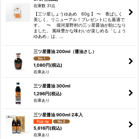
在庫数 31点
【三ツ星しょうゆあめ 60g 】 〜 香ばしく
美しく、リニューアル！プレゼントにも最適で
す。 〜 堀河屋野村の三ッ星醤油が飴になり
ました。 風味豊かな味わいが楽しめる「しょう
ゆあめ」は、…
三ツ星醤油 200ml（醤油さし）
1,080
円
(税込)
在庫あり
三ツ星醤油 300ml
1,296
円
(税込)
在庫あり
三ツ星醤油 900ml 2本入
5,616
円
(税込)
在庫あり