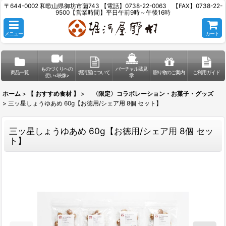
〒644-0002 和歌山県御坊市薗743 【電話】0738-22-0063 【FAX】0738-22-
9500【営業時間】平日午前9時～午後16時
メニュー
カート
ものづくりへの
バーチャル蔵見
商品一覧
堀河屋について
贈り物のご案内
ご利用ガイド
想い<映像>
学
ホーム
>
【 おすすめ食材 】
>
〈限定〉コラボレーション・お菓子・グッズ
>
三ッ星しょうゆあめ 60g【お徳用/シェア用 8個 セット】
三ッ星しょうゆあめ 60g【お徳用/シェア用 8個 セッ
ト】