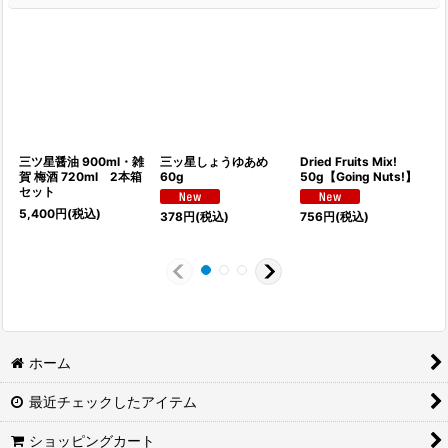
三ツ星醤油 900ml・雑
三ッ星しょうゆあめ
Dried Fruits Mix!
賀 梅酒 720ml 2本箱
60g
50g【Going Nuts!】
セット
5,400
円
(税込)
378
円
(税込)
756
円
(税込)
ホーム
最近チェックしたアイテム
ショッピングカート