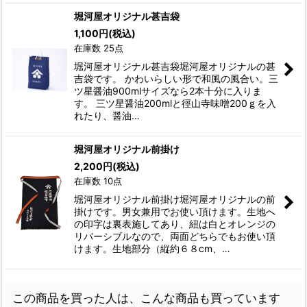
堀河屋オリジナル甚吉袋
1,100
円
(税込)
在庫数 25点
堀河屋オリジナル甚吉袋堀河屋オリジナルの甚
吉袋です。 かわいらしい形で和風の風合い。三
ツ星醤油900mlサイズなら2本十分に入りま
す。 三ツ星醤油200mlと徑山寺味噌200ｇを入
れたり、醤油…
堀河屋オリジナル前掛け
2,200
円
(税込)
在庫数 10点
堀河屋オリジナル前掛け堀河屋オリジナルの前
掛けです。男女兼用でお使い頂けます。生地へ
の印字は裏表施してあり、紐は白とオレンジの
リバーシブルなので、両面どちらでもお使い頂
けます。生地部分（縦約６８cm、…
この商品を買った人は、こんな商品も買っています