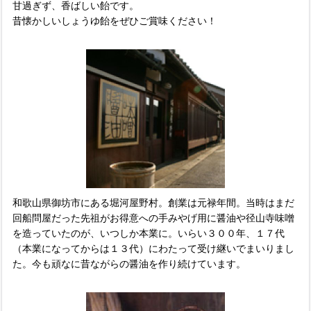
甘過ぎず、香ばしい飴です。
昔懐かしいしょうゆ飴をぜひご賞味ください！
和歌山県御坊市にある堀河屋野村。創業は元禄年間。当時はまだ
回船問屋だった先祖がお得意への手みやげ用に醤油や径山寺味噌
を造っていたのが、いつしか本業に。いらい３００年、１７代
（本業になってからは１３代）にわたって受け継いでまいりまし
た。今も頑なに昔ながらの醤油を作り続けています。