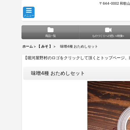
〒644-0002 和
メニュー
商品一覧
ものづくりへの想い<映像>
ホーム
>
【 みそ 】
>
味噌4種 おためしセット
【堀河屋野村のロゴをクリックして頂くとトップページ、
味噌4種 おためしセット