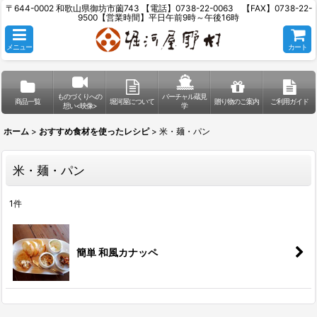
〒644-0002 和歌山県御坊市薗743 【電話】0738-22-0063 【FAX】0738-22-
9500【営業時間】平日午前9時～午後16時
メニュー
カート
ものづくりへの
バーチャル蔵見
商品一覧
堀河屋について
贈り物のご案内
ご利用ガイド
想い<映像>
学
ホーム
>
おすすめ食材を使ったレシピ
>
米・麺・パン
米・麺・パン
1
件
簡単 和風カナッペ