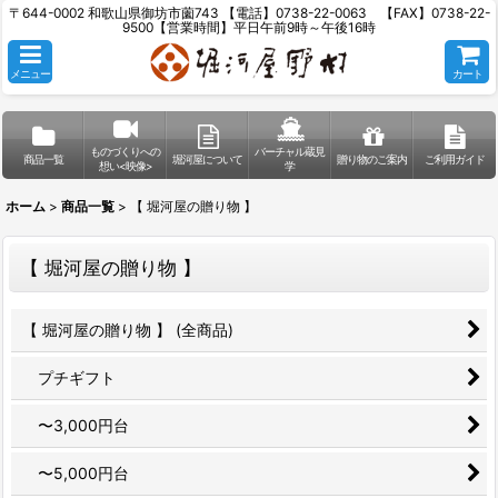
〒644-0002 和歌山県御坊市薗743 【電話】0738-22-0063 【FAX】0738-22-
9500【営業時間】平日午前9時～午後16時
メニュー
カート
ものづくりへの
バーチャル蔵見
商品一覧
堀河屋について
贈り物のご案内
ご利用ガイド
想い<映像>
学
ホーム
>
商品一覧
>
【 堀河屋の贈り物 】
【 堀河屋の贈り物 】
【 堀河屋の贈り物 】 (全商品)
プチギフト
〜3,000円台
〜5,000円台