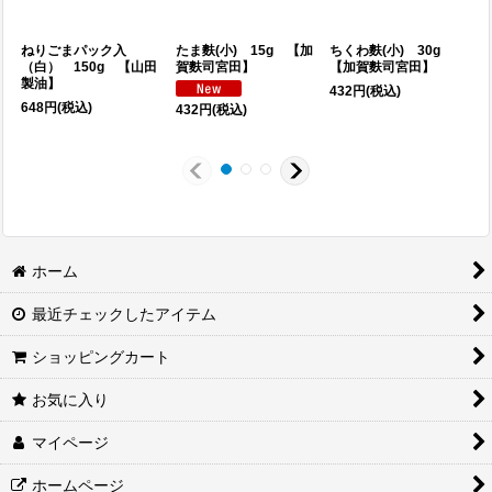
ねりごまパック入
たま麩(小) 15g 【加
ちくわ麩(小) 30g
（白） 150g 【山田
賀麩司宮田】
【加賀麩司宮田】
製油】
432
円
(税込)
648
円
(税込)
432
円
(税込)
1
ホーム
最近チェックしたアイテム
ショッピングカート
お気に入り
マイページ
ホームページ