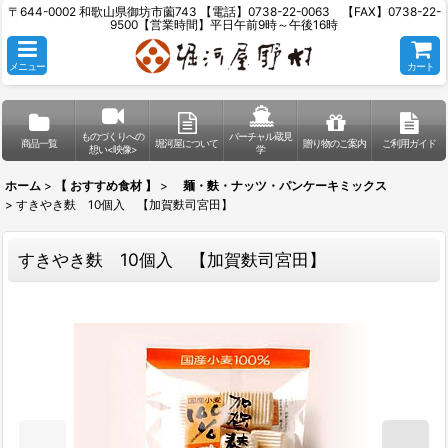
〒644-0002 和歌山県御坊市薗743 【電話】0738-22-0063 【FAX】0738-22-
9500【営業時間】平日午前9時～午後16時
メニュー
カート
ものづくりへの
バーチャル蔵見
商品一覧
堀河屋について
贈り物のご案内
ご利用ガイド
想い<映像>
学
ホーム
>
【 おすすめ食材 】
>
麺・麩・ナッツ・パンケーキミックス
>
すきやき麩 10個入 【加賀麩司宮田】
すきやき麩 10個入 【加賀麩司宮田】