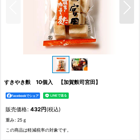
すきやき麩 10個入 【加賀麩司宮田】
Facebookでシェア
販売価格
:
432
円
(税込)
重み
:
25ｇ
この商品は軽減税率の対象です。