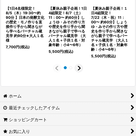
【1日4名様限定！
【夏休み親子企画！1日
【夏休み親子企画！１
8/5（木）19:30〜約
4組限定！8/7（土）
日4組限定！
90分 】日本の発酵文化
11：00〜 約60分】し
7/22（木・祝）11：
の歴史・モノ作りを直
ょうゆ・みその作り方
00〜 約60分】しょう
接作り手から聞きなが
や歴史を作り手から聞
ゆ・みその作り方や歴
ら学べるバーチャル蔵
きながら親子で学べる
史を作り手から聞きな
見学 約90分※大人１名
バーチャル蔵見学 （大
がら親子で学べるバー
様
人１名＋子供１名・対
チャル蔵見学 （大人１
象年齢：小4〜6年）
名＋子供１名・対象年
7,700
円
(税込)
7
齢：小4〜6年）
5,500
円
(税込)
5,500
円
(税込)
ホーム
最近チェックしたアイテム
ショッピングカート
お気に入り