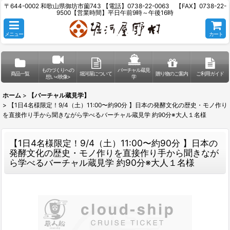
〒644-0002 和歌山県御坊市薗743 【電話】0738-22-0063 【FAX】0738-22-
9500【営業時間】平日午前9時～午後16時
メニュー
カート
ものづくりへの
バーチャル蔵見
商品一覧
堀河屋について
贈り物のご案内
ご利用ガイド
想い<映像>
学
ホーム
>
【バーチャル蔵見学】
>
【1日4名様限定！9/4（土）11:00〜約90分 】日本の発酵文化の歴史・モノ作り
を直接作り手から聞きながら学べるバーチャル蔵見学 約90分※大人１名様
【1日4名様限定！9/4（土）11:00〜約90分 】日本の
発酵文化の歴史・モノ作りを直接作り手から聞きなが
ら学べるバーチャル蔵見学 約90分※大人１名様