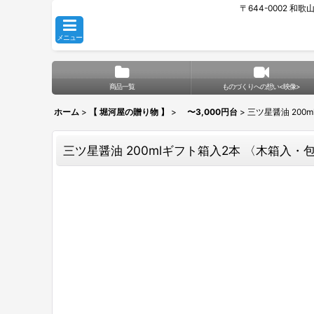
〒644-0002 和
メニュー
商品一覧
ものづくりへの想い<映像>
ホーム
>
【 堀河屋の贈り物 】
>
〜3,000円台
>
三ツ星醤油 200
三ツ星醤油 200mlギフト箱入2本 〈木箱入・