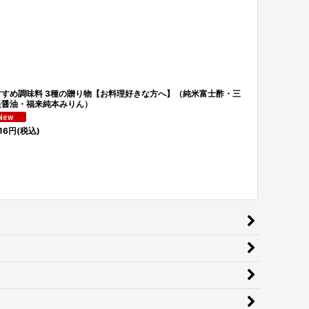
すすめ調味料 3種の贈り物【お料理好きな方へ】（純米富士酢・三
徑山寺味噌40
星醤油・福来純本みりん）
＞（ギフト包
5,400
円
(税込
16
円
(税込)