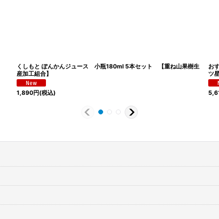
くしもと ぽんかんジュース 小瓶180ml 5本セット 【重ね山果樹生
お
産加工組合】
ツ
1,890
円
(税込)
5,6