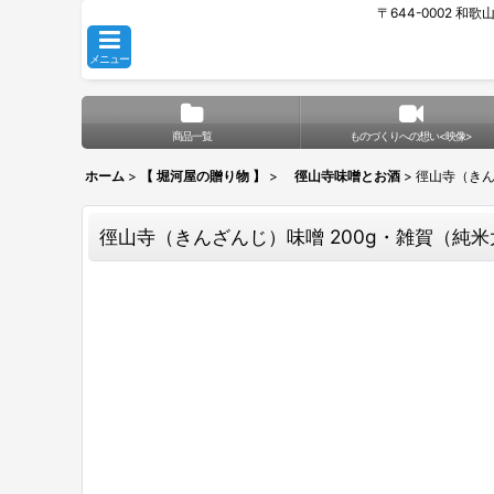
〒644-0002 和
メニュー
商品一覧
ものづくりへの想い<映像>
ホーム
>
【 堀河屋の贈り物 】
>
徑山寺味噌とお酒
>
徑山寺（きん
徑山寺（きんざんじ）味噌 200g・雑賀（純米大