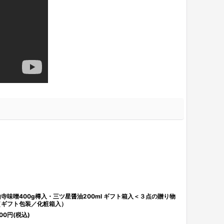
寺味噌400g樽入・三ツ星醤油200ml ギフト箱入＜３点の贈り物
三ツ星醤油 2
（ギフト包装／化粧箱入）
1,296
円
(税込
00
円
(税込)