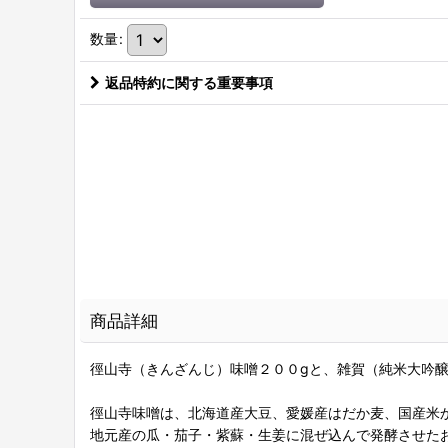
数量
:
返品特約に関する重要事項
商品詳細
徑山寺（きんざんじ）味噌２００gと、雑賀（純米大吟醸）
徑山寺味噌は、北海道産大豆、愛媛産はだか麦、国産米
地元産の瓜・茄子・紫蘇・生姜に混ぜ込んで発酵させた