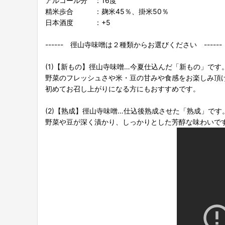
アルコール分 ：16度
精米歩合 ：麹米45％、掛米50％
日本酒度 ：+5
------ 徑山寺味噌は２種類からお選びください ------
(1)【新もの】徑山寺味噌…今夏仕込んだ「新もの」です
野菜のフレッシュさや米・豆の甘みや食感をお楽しみ頂
初めてお召し上がりになる方にもおすすめです。
(2)【熟成】徑山寺味噌…仕込後熟成させた「熟成」です
野菜や豆が深く漬かり、しっかりとした芳醇な味わいで