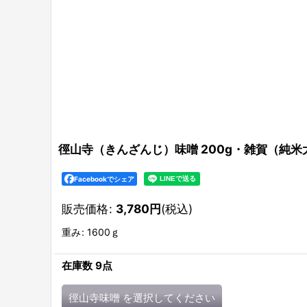
徑山寺（きんざんじ）味噌 200g・雑賀（純米大
Facebookでシェア
販売価格
:
3,780
円
(税込)
重み
:
1600ｇ
在庫数 9点
徑山寺味噌
を選択してください