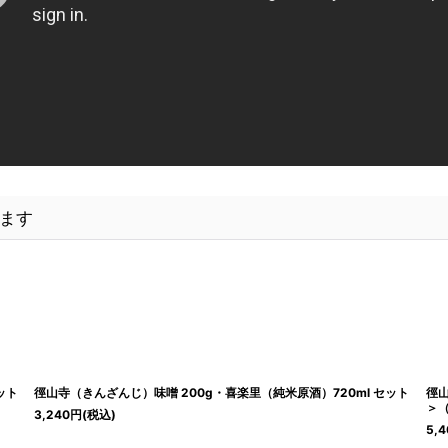
ます
ット
徑山寺（きんざんじ）味噌 200g・喜楽里（純米原酒）720ml セット
徑山
＞
3,240
円
(税込)
5,4