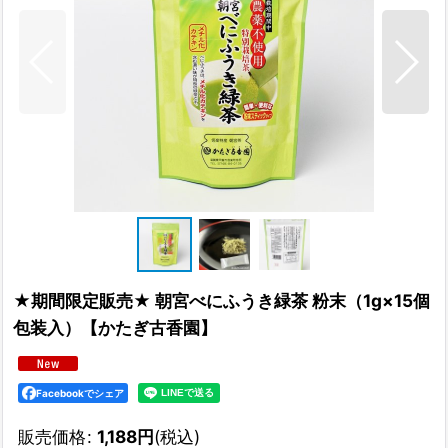
★期間限定販売★ 朝宮べにふうき緑茶 粉末（1g×15個
包装入）【かたぎ古香園】
Facebookでシェア
販売価格
:
1,188
円
(税込)