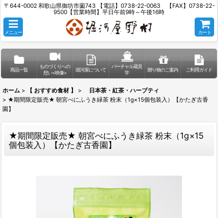
〒644-0002 和歌山県御坊市薗743 【電話】0738-22-0063 【FAX】0738-22-
9500【営業時間】平日午前9時～午後16時
メニュー
カート
ものづくりへの
バーチャル蔵見
商品一覧
堀河屋について
贈り物のご案内
ご利用ガイド
想い<映像>
学
ホーム
>
【 おすすめ食材 】
>
日本茶・紅茶・ハーブティ
>
★期間限定販売★ 朝宮べにふうき緑茶 粉末（1g×15個包装入）【かたぎ古香
園】
★期間限定販売★ 朝宮べにふうき緑茶 粉末（1g×15
個包装入）【かたぎ古香園】