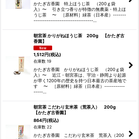
かたぎ古香園 特上ほうじ茶 （200ｇ袋
入）〜 引き立つ香りが特徴の無農薬・特上ほ
うじ茶 〜 ［原材料］緑茶（日本産）-------
--------------------------------…
朝宮茶 かりがねほうじ茶 200g 【かたぎ古
香園】
1,512
円
(税込)
在庫数 19
かたぎ古香園 かりがねほうじ茶 （200ｇ袋
入）〜 近江・朝宮茶は、宇治・静岡より起源
が早く1200年の歴史を持つ日本最古の茶産地で
す 〜 ［原材料］緑茶（日本産）-----------
-----…
朝宮茶 こだわり玄米茶（荒茶入） 200g
【かたぎ古香園】
864
円
(税込)
在庫数 22
かたぎ古香園 こだわり玄米茶 荒茶入（200