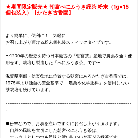
★期間限定販売★ 朝宮べにふうき緑茶 粉末（1g×15
個包装入）【かたぎ古香園】
より簡単に、便利に！ 気軽に
お召し上がり頂ける粉末個包装スティックタイプです。
〜1200年の歴史を持つ日本最古の「朝宮茶」産地で農薬を全く使
用せず、栽培し製造した「べにふうき茶」です〜
滋賀県南部・信楽盆地に位置する朝宮にあるかたぎ古香園では、
1975年より独自の安全基準で 「農薬や化学肥料」を使用しない
茶栽培を続けています。
--------------------------------------------------------------------
-
●粉末なので、お湯を注いですぐにお召し上がり頂けます。
自然の風味を大切にした朝宮べにふうき茶は、
すっきりとしつつも旨味と濃い味わいが広がる緑茶です。