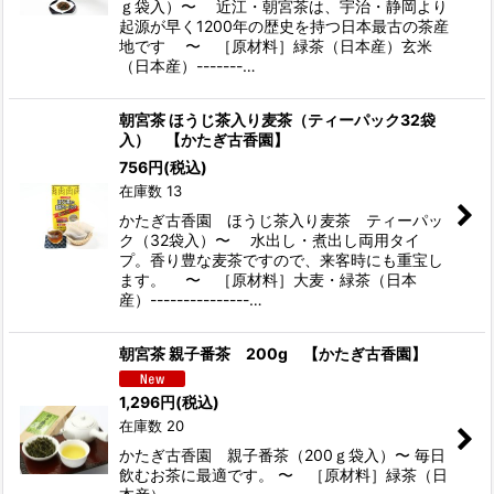
ｇ袋入）〜 近江・朝宮茶は、宇治・静岡より
起源が早く1200年の歴史を持つ日本最古の茶産
地です 〜 ［原材料］緑茶（日本産）玄米
（日本産）-------…
朝宮茶 ほうじ茶入り麦茶（ティーパック32袋
入） 【かたぎ古香園】
756
円
(税込)
在庫数 13
かたぎ古香園 ほうじ茶入り麦茶 ティーパッ
ク（32袋入）〜 水出し・煮出し両用タイ
プ。香り豊な麦茶ですので、来客時にも重宝し
ます。 〜 ［原材料］大麦・緑茶（日本
産）---------------…
朝宮茶 親子番茶 200g 【かたぎ古香園】
1,296
円
(税込)
在庫数 20
かたぎ古香園 親子番茶（200ｇ袋入）〜 毎日
飲むお茶に最適です。 〜 ［原材料］緑茶（日