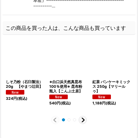
本産）------------------------------------------
----------…
この商品を買った人は、こんな商品も買っています
しそ乃粉（石臼製法）
※白口浜天然真昆布
紅茶 パンケーキミック
20g 【やまつ辻田】
100％使用※ 昆布粉
ス 250g【マリール
瓶入【こんぶ土居】
ゥ】
324
円
(税込)
540
円
(税込)
1,188
円
(税込)
1