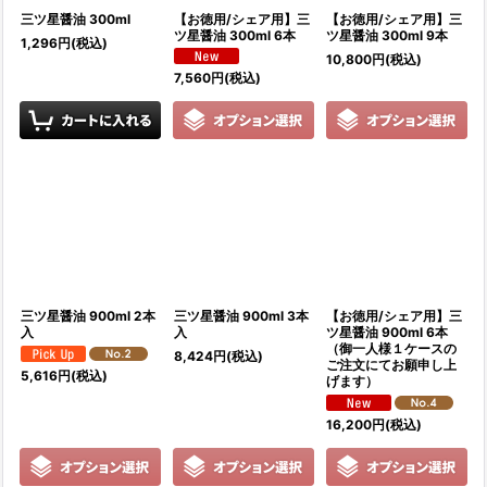
三ツ星醤油 300ml
【お徳用/シェア用】三
【お徳用/シェア用】三
ツ星醤油 300ml 6本
ツ星醤油 300ml 9本
1,296
円
(税込)
10,800
円
(税込)
7,560
円
(税込)
三ツ星醤油 900ml 2本
三ツ星醤油 900ml 3本
【お徳用/シェア用】三
入
入
ツ星醤油 900ml 6本
（御一人様１ケースの
8,424
円
(税込)
ご注文にてお願申し上
5,616
円
(税込)
げます）
16,200
円
(税込)