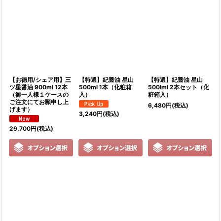
【お徳用/シェア用】三
【特選】紀醤油 星山
【特選】紀醤油 星山
ツ星醤油 900ml 12本
500ml 1本（化粧箱
500lml 2本セット（化
（御一人様１ケースの
入）
粧箱入）
ご注文にてお願申し上
6,480
円
(税込)
げます）
3,240
円
(税込)
29,700
円
(税込)