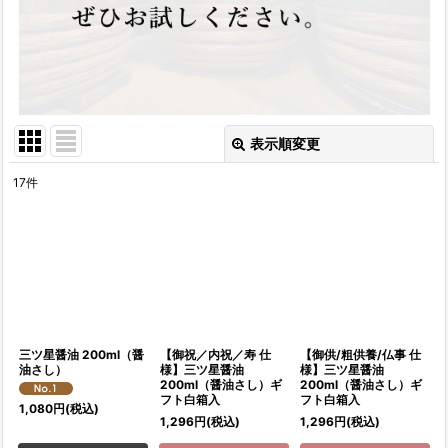
表示順変更
閉じる
17
件
サブカテゴリ
:
表示数
:
並び順
:
三ツ星醤油 200ml（醤
【御祝／内祝／寿 仕
【御供/粗供養/仏事 仕
油さし）
様】三ツ星醤油
様】三ツ星醤油
200ml（醤油さし）ギ
200ml（醤油さし）ギ
絞り込む
フト白箱入
フト白箱入
1,080
円
(税込)
1,296
円
(税込)
1,296
円
(税込)