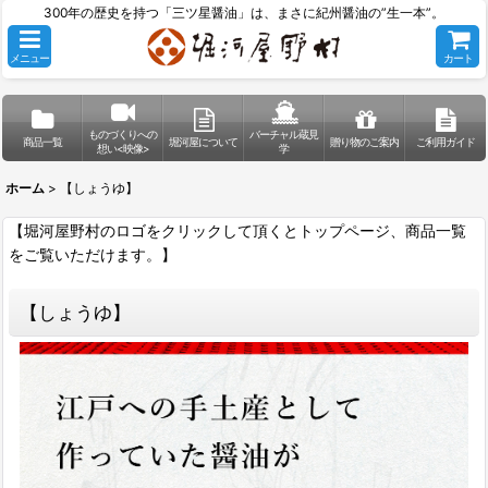
300年の歴史を持つ「三ツ星醤油」は、まさに紀州醤油の”生一本”。
メニュー
カート
ものづくりへの
バーチャル蔵見
商品一覧
堀河屋について
贈り物のご案内
ご利用ガイド
想い<映像>
学
ホーム
>
【しょうゆ】
【堀河屋野村のロゴをクリックして頂くとトップページ、商品一覧
をご覧いただけます。】
【しょうゆ】