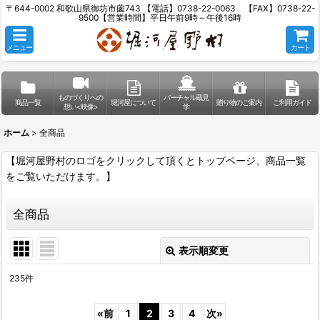
〒644-0002 和歌山県御坊市薗743 【電話】0738-22-0063 【FAX】0738-22-
9500【営業時間】平日午前9時～午後16時
メニュー
カート
ものづくりへの
バーチャル蔵見
商品一覧
堀河屋について
贈り物のご案内
ご利用ガイド
想い<映像>
学
ホーム
>
全商品
【堀河屋野村のロゴをクリックして頂くとトップページ、商品一覧
をご覧いただけます。】
全商品
表示順変更
閉じる
235
件
表示数
:
«
前
1
2
3
4
次
»