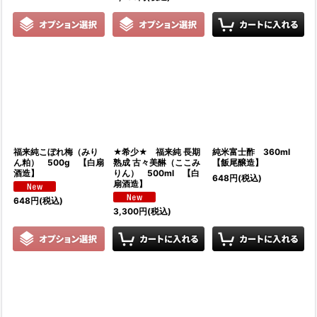
福来純こぼれ梅（みり
★希少★ 福来純 長期
純米富士酢 360ml
ん粕） 500g 【白扇
熟成 古々美醂（ここみ
【飯尾醸造】
酒造】
りん） 500ml 【白
648
円
(税込)
扇酒造】
648
円
(税込)
3,300
円
(税込)