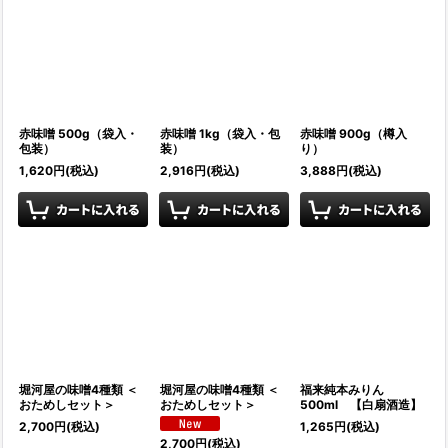
赤味噌 500g（袋入・
赤味噌 1kg（袋入・包
赤味噌 900g（樽入
包装）
装）
り）
1,620
円
(税込)
2,916
円
(税込)
3,888
円
(税込)
堀河屋の味噌4種類 ＜
堀河屋の味噌4種類 ＜
福来純本みりん
おためしセット＞
おためしセット＞
500ml 【白扇酒造】
2,700
円
(税込)
1,265
円
(税込)
2,700
円
(税込)