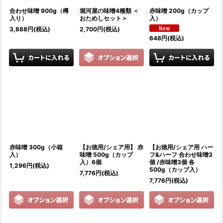
合わせ味噌 900g（樽
堀河屋の味噌4種類 ＜
赤味噌 200g（カップ
入り）
おためしセット＞
入）
3,888
円
(税込)
2,700
円
(税込)
648
円
(税込)
赤味噌 300g（小箱
【お徳用/シェア用】 赤
【お徳用/シェア用 ハー
入）
味噌 500g（カップ
フ&ハーフ 合わせ味噌3
入）6個
個 /赤味噌3個 各
1,296
円
(税込)
500g（カップ入）
7,776
円
(税込)
7,776
円
(税込)