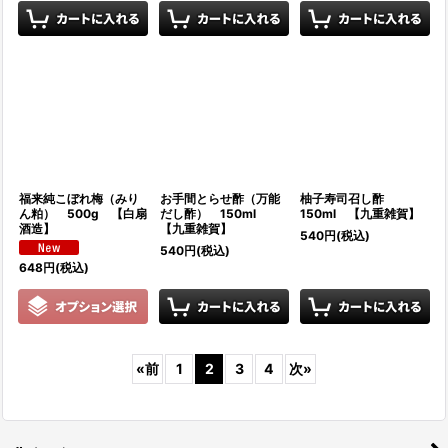
福来純こぼれ梅（みり
お手間とらせ酢（万能
柚子寿司召し酢
ん粕） 500g 【白扇
だし酢） 150ml
150ml 【九重雑賀】
酒造】
【九重雑賀】
540
円
(税込)
540
円
(税込)
648
円
(税込)
«
前
1
2
3
4
次
»