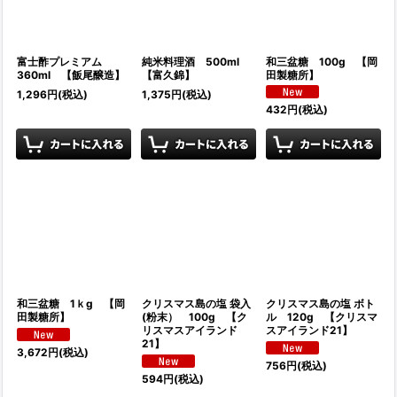
富士酢プレミアム
純米料理酒 500ml
和三盆糖 100g 【岡
360ml 【飯尾醸造】
【富久錦】
田製糖所】
1,296
円
(税込)
1,375
円
(税込)
432
円
(税込)
和三盆糖 1ｋg 【岡
クリスマス島の塩 袋入
クリスマス島の塩 ボト
田製糖所】
(粉末） 100g 【ク
ル 120g 【クリスマ
リスマスアイランド
スアイランド21】
21】
3,672
円
(税込)
756
円
(税込)
594
円
(税込)