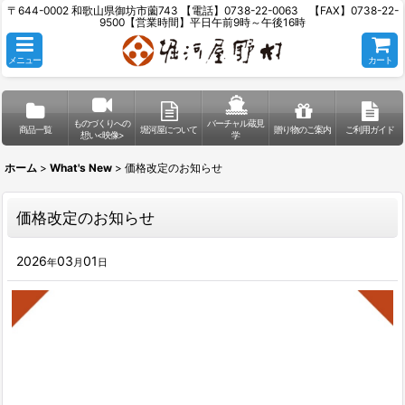
〒644-0002 和歌山県御坊市薗743 【電話】0738-22-0063 【FAX】0738-22-
9500【営業時間】平日午前9時～午後16時
メニュー
カート
ものづくりへの
バーチャル蔵見
商品一覧
堀河屋について
贈り物のご案内
ご利用ガイド
想い<映像>
学
ホーム
>
What's New
>
価格改定のお知らせ
価格改定のお知らせ
2026
03
01
年
月
日